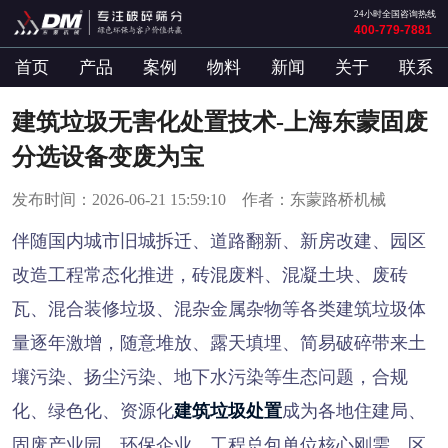
24小时全国咨询热线
400-779-7881
首页
产品
案例
物料
新闻
关于
联系
建筑垃圾无害化处置技术-上海东蒙固废
分选设备变废为宝
发布时间：2026-06-21 15:59:10 作者：东蒙路桥机械
伴随国内城市旧城拆迁、道路翻新、新房改建、园区
改造工程常态化推进，砖混废料、混凝土块、废砖
瓦、混合装修垃圾、混杂金属杂物等各类建筑垃圾体
量逐年激增，随意堆放、露天填埋、简易破碎带来土
壤污染、扬尘污染、地下水污染等生态问题，合规
化、绿色化、资源化
建筑垃圾处置
成为各地住建局、
固废产业园、环保企业、工程总包单位核心刚需。区