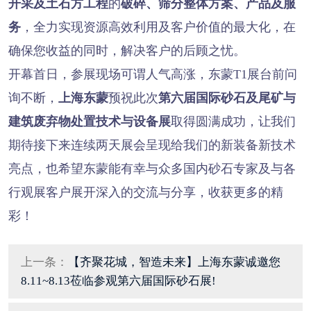
开采及土石方工程
的
破碎、筛分整体方案、产品及服
务
，全力实现资源高效利用及客户价值的最大化，在
确保您收益的同时，解决客户的后顾之忧。
开幕首日，参展现场可谓人气高涨，东蒙T1展台前问
询不断，
上海东蒙
预祝此次
第六届
国际砂石及尾矿与
建筑废弃物处置技术与设备
展
取得圆满成功，让我们
期待接下来连续两天展会呈现给我们的新装备新技术
亮点，也希望东蒙能有幸与众多国内砂石专家及与各
行观展客户展开深入的交流与分享，收获更多的精
彩！
上一条：
【齐聚花城，智造未来】上海东蒙诚邀您
8.11~8.13莅临参观第六届国际砂石展!